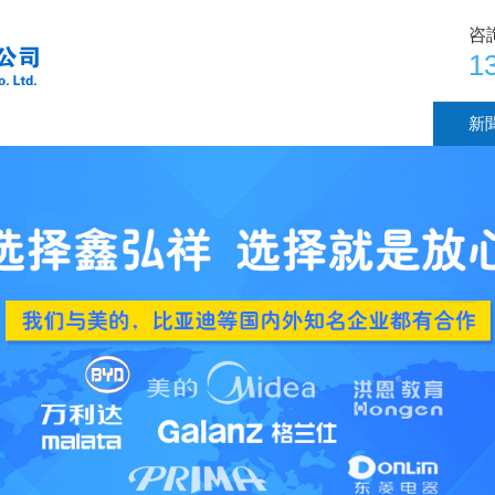
咨
1
n)品展示
廠房設(shè)備
技術(shù)支持
新