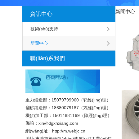
新聞中心
資訊中心
技術(shù)支持
新聞中心
聯(lián)系我們
重力鑄造部：15079799960（郭經(jīng)理）
翻砂鑄造部：18680079187（方經(jīng)理）
機(jī)加工部：15014881169（陳經(jīng)理）
郵箱：xin@dgxhxiang.com
網(wǎng)址：http://m.webjc.cn
地址:東莞市橋頭鎮(zhèn)李屋沿河工業(yè)區