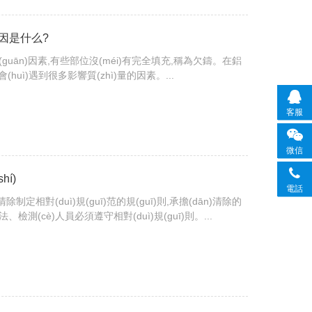
原因是什么?
guān)因素,有些部位沒(méi)有完全填充,稱為欠鑄。在鋁
(huì)遇到很多影響質(zhì)量的因素。...
客服
微信
í)
電話
清除制定相對(duì)規(guī)范的規(guī)則,承擔(dān)清除的
法、檢測(cè)人員必須遵守相對(duì)規(guī)則。...