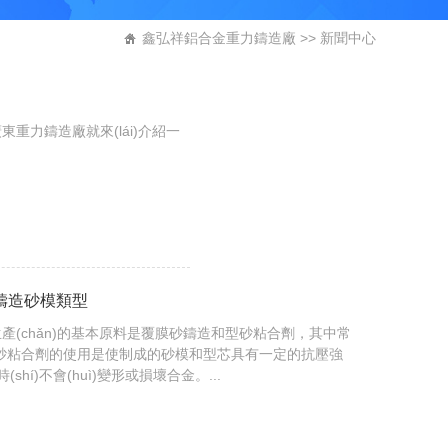
鑫弘祥鋁合金重力鑄造廠
>>
新聞中心
重力鑄造廠就來(lái)介紹一
鑄造砂模類型
(chǎn)的基本原料是覆膜砂鑄造和型砂粘合劑，其中常
砂，而型砂粘合劑的使用是使制成的砂模和型芯具有一定的抗壓強
(shí)不會(huì)變形或損壞合金。...