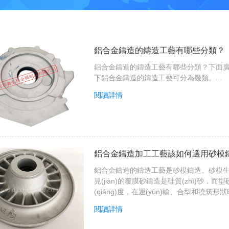
鋁合金鑄造的鑄造工藝有哪些分類？
鋁合金鑄造的鑄造工藝有哪些分類？下面廣東
下鋁合金鑄造的鑄造工藝可分為幾類。...
閱讀詳情
鋁合金鑄造加工工藝該如何選用砂模
鋁合金鑄造的鑄造工藝是砂模鑄造。砂模生產
見(jiàn)的覆膜砂鑄造是硅質(zhì)
(qiáng)度，在運(yùn)輸、合型和澆筑形狀時
閱讀詳情