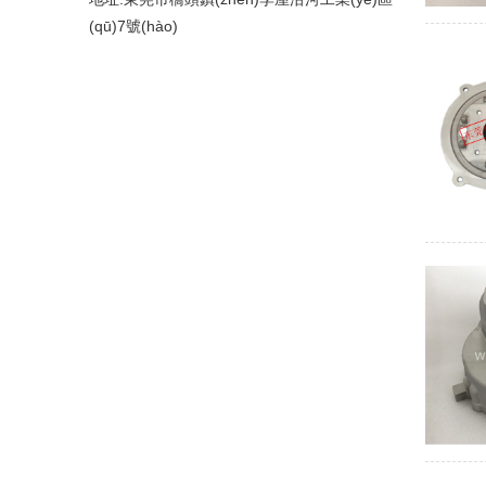
(qū)7號(hào)