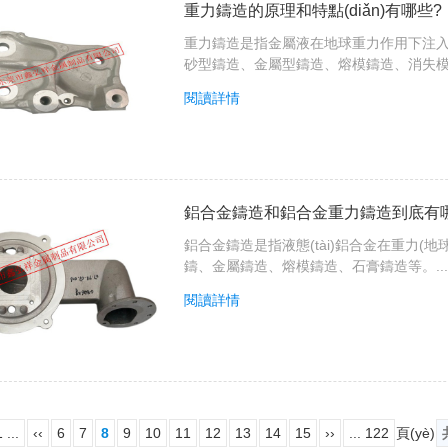
重力鑄造的原理和特點(diǎn)有哪些?
重力鑄造是指金屬液在地球重力作用下注入鑄
砂型鑄造、金屬型鑄造、熔模鑄造、消失模鑄
閱讀詳情
鋁合金鑄造和鋁合金重力鑄造到底有哪些
鋁合金鑄造是指液態(tài)鋁合金在重力(
鑄、金屬鑄造、熔模鑄造、石膏鑄造等。...
閱讀詳情
 ...
‹‹
6
7
8
9
10
11
12
13
14
15
››
... 122
頁(yè)