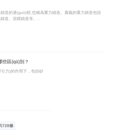
造的過(guò)程,也稱為重力鑄造。廣義的重力鑄造包括
造、泥模鑄造等。...
區(qū)別？
地球引力)的作用下，包括砂
共728條