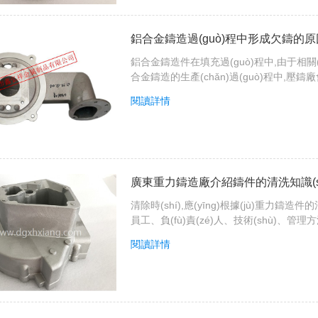
鋁合金鑄造過(guò)程中形成欠鑄的
鋁合金鑄造件在填充過(guò)程中,由于相關(
合金鑄造的生產(chǎn)過(guò)程中,壓鑄廠會
閱讀詳情
廣東重力鑄造廠介紹鑄件的清洗知識(sh
清除時(shí),應(yīng)根據(jù)重力鑄造件的
員工、負(fù)責(zé)人、技術(shù)、管理方
閱讀詳情