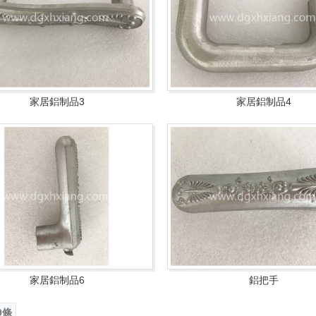
家居鋁制品3
家居鋁制品4
家居鋁制品6
鋁把手
9條