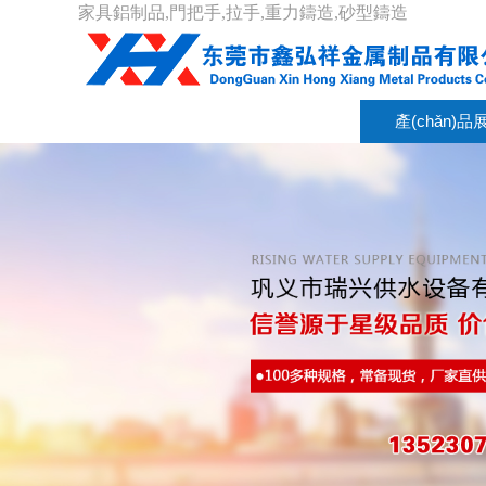
家具鋁制品,門把手,拉手,重力鑄造,砂型鑄造
首頁
關(guān)于我們
產(chǎn)品