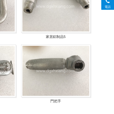
電話
家居鋁制品5
門把手