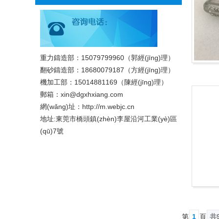
重力鑄造部：15079799960（郭經(jīng)理）
翻砂鑄造部：18680079187（方經(jīng)理）
機加工部：15014881169（陳經(jīng)理）
郵箱：xin@dgxhxiang.com
網(wǎng)址：http://m.webjc.cn
地址:東莞市橋頭鎮(zhèn)李屋沿河工業(yè)區
(qū)7號
第
1
頁
共