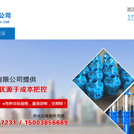
咨
1
展示
廠房設(shè)備
技術(shù)支持
新聞中