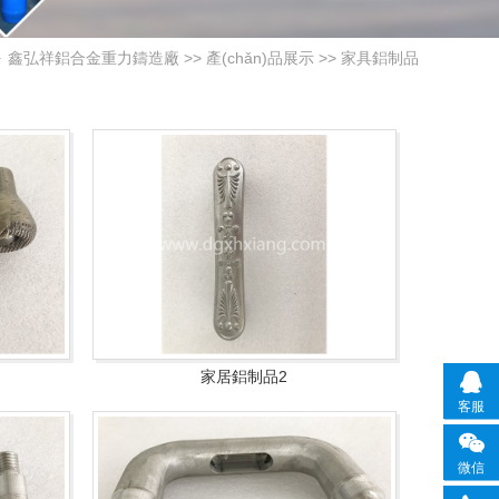
鑫弘祥鋁合金重力鑄造廠
>>
產(chǎn)品展示
>>
家具鋁制品
家居鋁制品2
客服
微信