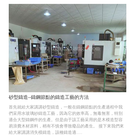
砂型鑄造--鑄鋼節點的鑄造工藝的方法
首先就給大家講講砂型鑄造，一般在鑄鋼節點的生產過程中我
們采用水玻璃紗鑄造工藝，因為它的效率高，無毒無害，特別
適合大型鑄鋼件的生產。但是由于該工藝采用的是木模造型容
易浪費木材原料，稍有不慎會導致廢品的產生。 接下來我們來
給大家講講消失模鑄造，該種鑄造適.....