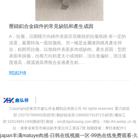
壓鑄鋁合金鑄件的常見缺陷和產生成因
A：拉傷，沿開模方向鑄件表面呈現條狀的拉傷痕跡,有一定的
深度，嚴重時為一面狀傷痕。另一種是金屬液與模具產生焊
合，粘附而拉傷。以致鑄件表面多肉或缺肉。產生原因：型腔
表面有損傷，出模方向斜度太小或倒斜，頂出進偏斜，澆注溫
度過高，模溫過高導致合金液產生粘.....
閱讀詳情
Copyright@東莞市鑫弘祥金屬制品有限公司 All rights reserved.
重力鑄造
部:15079799960(郭經理) 翻砂鑄造部:18680079187(方經理) 機加工
部:15014881169(陳經理)
郵箱：xin@dgxhxiang.com 網址：http://m.webjc.cn
地
址：廣東省東莞市橋頭鎮李屋沿河工業區7號
相關搜索：
摩托車配件3
japan丰满matuye肉感-日韩在线视频一区-99热在线免费观看-久