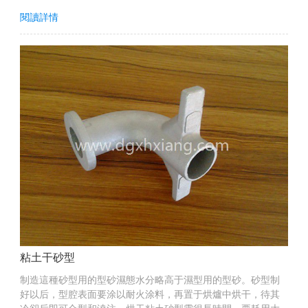
閱讀詳情
粘土干砂型
制造這種砂型用的型砂濕態水分略高于濕型用的型砂。砂型制
好以后，型腔表面要涂以耐火涂料，再置于烘爐中烘干，待其