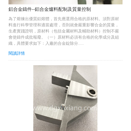
鋁合金鑄件--鋁合金爐料配制及質量控制
為了熔煉出優質鋁熔體，首先應選用合格的原材料。須對原材
料進行科學管理和適當處理，否則就會嚴重影響合金的質量，
生產實踐證明，原材料（包括金屬材料及輔助材料）控制不嚴
會使鑄件成批報廢。（一）原材料必須有合格的化學成分及組
織，具體要求如下：入廠的合金錠除分.....
閱讀詳情